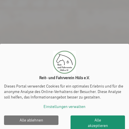
Reit- und Fahrverein Hüls e.V.
Dieses Portal verwendet Cookies für ein optimales Erlebnis und für die
anonyme Analyse des Online-Verhaltens der Besucher. Diese Analyse
soll helfen, das Informationsangebot besser zu gestalten.
Einstellungen verwalten
Alle ablehnen
Alle
Reit- und Fahrverein Hüls e.V. |
Impressum
|
akzeptieren
Datenschutz- und Nutzungsbedingungen
|
Cookie Policy