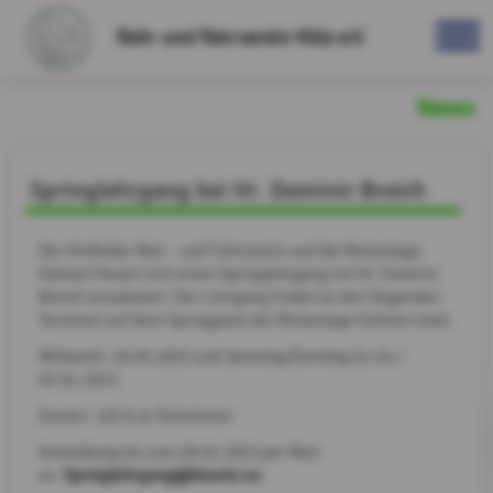
Reit- und Fahrverein Hüls e.V.
News
Springlehrgang bei Hr. Dominic Broich
Der Krefelder Reit – und Fahrverein und die Reitanlage
Kühnen freuen sich einen Springlehrgang mit Hr. Dominic
Broich anzubieten. Der Lehrgang findet an den folgenden
Terminen auf dem Springplatz der Reitanlage Kühnen statt:
Mittwoch: 29.03.2023 und Samstag/Sonntag 01.04 /
02.04.2023
Kosten: 105 € je Teilnehmer
Anmeldung bis zum 28.02.2023 per Mail
Springlehrgang@bissels.eu
an: