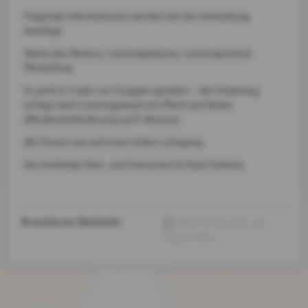
Folgende Informationen werden bei der Anmeldung
benötigt:
Name des Reiters, Leistungsklasse, Leistungsstand
Pferd/Pony.
Es wird in 3 oder 4er Gruppen geritten – die Einteilung
erfolgt nach Leistungstand von Pferd und Reiter
(Mindestanforderung auf E-Niveau).
Wir freuen uns auf einen tollen Lehrgang.
Der Krefelder Reit- und Fahrverein & Team Kühnen.
zurück zur Startseite
Manfred Günther
, 20.
Februar 2023