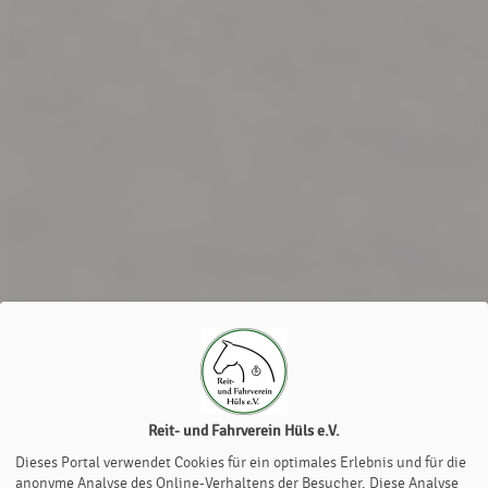
Reit- und Fahrverein Hüls e.V.
Dieses Portal verwendet Cookies für ein optimales Erlebnis und für die
anonyme Analyse des Online-Verhaltens der Besucher. Diese Analyse