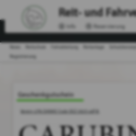
Reit- und Fahrve
Info
Reservierung
News
Reitschule
Fahrabteilung
Reitanlage
Schutzkonzept
Registrierung
Geschenkgutschein
Verein 15% DANKE Code DEZ 2023.pdf