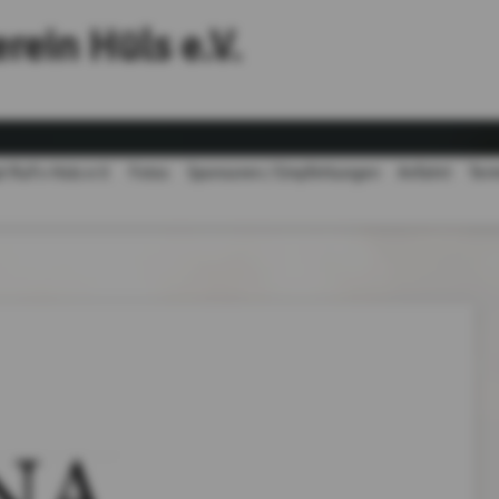
rein Hüls e.V.
 RuFv-Hüls e.V.
Fotos
Sponsoren / Empfehlungen
Anfahrt
Ter