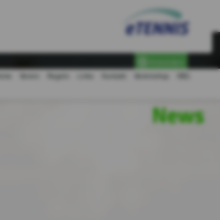
Anmelden
mine
Verein
Regeln
Links
Kontakt
Vereinshop
VBG
News