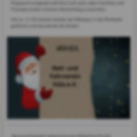
Programm eingeübt und freut sich sehr, allen Familien und
Freunden einen schönen Nachmittag zu bereiten.
Um ca. 17 Uhr kommt wieder der Nikolaus in die Reithalle
gefahren und beschenkt die Kinder.
Vereinsmitglieder bekommen das Märkchen für das