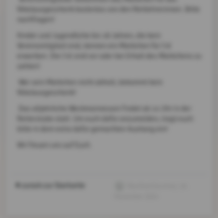
Nikolausgeschenk kostenlos von den Reitlehrerinnen. Bitte
nachfragen!
Kinder und Jugendliche bis 18 Jahren, die kein
Vereinsmitglied sind, können ein Märkchen für 5 €
erwerben. Die 5 € sind vor oder bei Erhalt des Märkchens zu
zahlen!
Wer sein Märkchen nicht abholt, bekommt kein
Nikolausgeschenk!
Das alljährliche Weckmannessen findet ab 14 Uhr in der
Reiterstube statt. Um euch dafür anzumelden, tragt euch
bitte in dem extra dafür gemachten Aushang ein!
Wir freuen uns auf Euch.
zurück zur Startseite
Manfred Günther
, 16.
November 2024