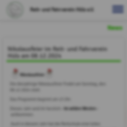
Reit- und Fahrverein Hüls e.V.
News
Nikolausfeier im Reit- und Fahrverein
Hüls am 08.12.2024
Nikolausfeier
Die diesjährige Nikolausfeier findet am Sonntag, den
08.12.2024 statt.
Das Programm beginnt um 15 Uhr.
- Im wilden Westen -
Dieses Jahr seid ihr herzlich
willkommen.
Auch in diesem Jahr hat die Reitschule eine tolles