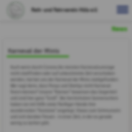
Reit- und Fahrverein Hüls e.V.
News
Karneval der Minis
Auch wenn durch Corona die meisten Karnevalsumzüge
nicht stattfinden oder auf unbestimmte Zeit verschoben
werden, hat bei uns der Karneval der Minis stattgefunden.
Wer sagt denn, dass Ponys und Shettys nicht Karneval
feiern können? Unsere "Kleinen" beweisen das Gegenteil
und sind hier ganz "Groß". Bei herrlichstem Sonnenschein
haben sie mit Hilfe vieler fleißiger Hände ihre
wundervollen "Kostüme" angelegt. Etwas zum Schmunzeln
und sich darüber freuen - in einer Zeit, in der es gerade
wenig zu lachen gibt.